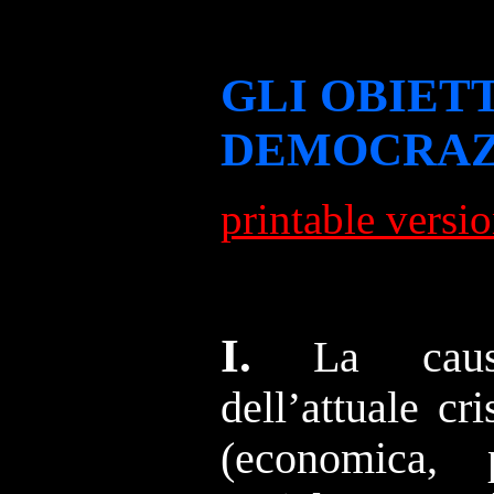
GLI OBIET
DEMOCRAZI
printable versi
I.
La cau
dell’attuale cr
(economica, p