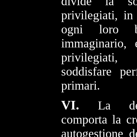
divide la so
privilegiati, i
ogni loro b
immaginario, 
privilegiati,
soddisfare per
primari.
VI.
La de
comporta la cre
autogestione d