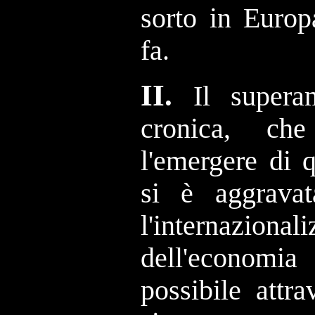
sorto in Europ
fa.
II.
I
l
superam
cronica, ch
l'emergere di 
si è aggrava
l'internazional
dell'economia
possibile attr