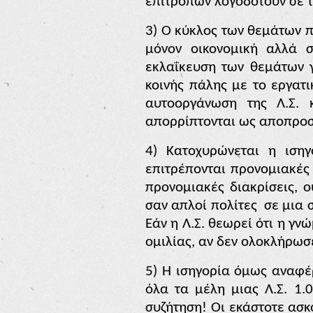
επιτροπών λογοδοτούν σε τα
3)
Ο κύκλος των θεμάτων πο
μόνον οικονομική αλλά σ
εκλαΐκευση των θεμάτων γ
κοινής πάλης με το εργατι
αυτοοργάνωση της Λ.Σ. 
απορρίπτονται ως αποπροσ
4)
Κατοχυρώνεται η ιση
επιτρέπονται προνομιακές
προνομιακές διακρίσεις, ο
σαν απλοί πολίτες
σε μια 
Εάν η Λ.Σ. θεωρεί ότι η γ
ομιλίας, αν δεν ολοκλήρωσε
5) Η ισηγορία όμως αναφέρ
όλα τα μέλη μιας Λ.Σ.
1.
συζήτηση! Οι εκάστοτε ασκ