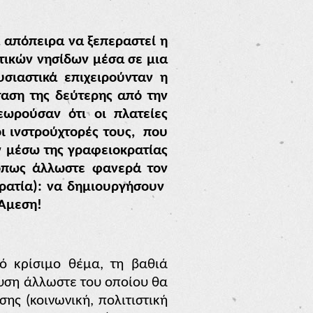
α απόπειρα να ξεπεραστεί η
τικών νησίδων μέσα σε μια
σιαστικά επιχειρούνταν η
ταση της δεύτερης από την
εωρούσαν ότι οι πλατείες
ι ινστρούχτορές τους,
που
υν μέσω της γραφειοκρατίας
(όπως άλλωστε φανερά τον
ρατία): να δημιουργήσουν
 Άμεση!
ό κρίσιμο θέμα, τη βαθιά
υση άλλωστε του οποίου θα
ης (κοινωνική, πολιτιστική