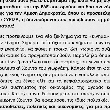
ίση αλλά μόνο για το σύμπτωμα της, ώστε να μη θιγ
ρηματοδοτεί και την ΕΛΕ που δρούσε και δρα ανεν
ης για την Άμεση Δημοκρατία, όπου οι προσκεκλημ
υ ΣΥΡΙΖΑ, ή διανοούμενοι που πρεσβεύουν τη μ
ατίας!
ες προτείνουμε ένα νέο ξεκίνημα για το «κίνημα
αν κίνημα. Σήμερα, οι
στόχοι του κινήματος των 
το μνημόνιο,
να φύγει η τρόικα
κλπ. χωρίς να συζ
ιαδικασίες θα πραγματοποιηθούν. Παράλληλα δημι
σσιτίων ή ανταλλακτικής οικονομίας, και γενικότε
βουλευτική Χούντα του γιωργάκη. Κάπως έτσι τη φα
όχος ενός κινήματος δεν μπορεί να είναι άλλος από
όπιες και ξένες ελίτ και τα κεφαλαιοκρατικά σ
ικού συστήματος της οικονομίας της αγοράς 
οιεί. Και όχι μόνο. Εφόσον μέσα στο υπάρχον σήμ
ημερινή Χούντα θα εφαρμόσει τις ίδιες πολιτικές
ϋποθέσεις, πολιτικές και οικονομικές, για μια π