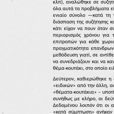
κλπ), αναλώθηκε σε συζητ
όλα αυτά τα προβλήματα εί
ενιαίο σύνολο
—
κατά τη 
διάσπαση της συζήτησης κ
κάτι είχαν να πουν όταν σ
περιορισμός χρόνου για 
επιτροπών για κάθε χωρισ
πραγματικότητα επανδρων
μεθόδευση γιατί, σε αντίθ
να συνεδριάζουν και να κα
θέμα-κουτάκι, στο οποίο ε
Δεύτερον, καθιερώθηκε η
«ειδικών» από την άλλη, ο
«θέματα-κουτάκια» – υποτ
συνήθως με κλήρο, οι δεύτ
Δεδομένου λοιπόν ότι οι 
«κατά σύμπτωση» ανήκαν σ