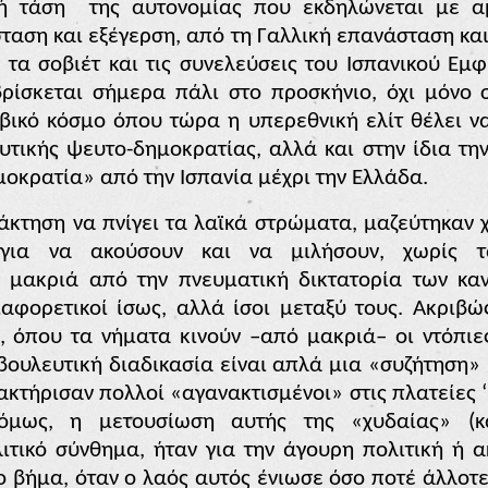
ή τάση
της αυτονομίας που εκδηλώνεται με α
αση και εξέγερση, από τη Γαλλική επανάσταση και
 τα σοβιέτ και τις συνελεύσεις του Ισπανικού Εμφ
βρίσκεται σήμερα πάλι στο προσκήνιο, όχι μόνο
ικό κόσμο όπου τώρα η υπερεθνική ελίτ θέλει ν
υτικής ψευτο-δημοκρατίας, αλλά και στην ίδια τη
μοκρατία» από την Ισπανία μέχρι την Ελλάδα.
άκτηση να πνίγει τα λαϊκά στρώματα, μαζεύτηκαν χ
για να ακούσουν και να μιλήσουν, χωρίς τα
 μακριά από την πνευματική δικτατορία των καν
φορετικοί ίσως, αλλά ίσοι μεταξύ τους. Ακριβώς
 όπου τα νήματα κινούν –από μακριά– οι ντόπιες
νοβουλευτική διαδικασία είναι απλά μια «συζήτηση
κτήρισαν πολλοί «αγανακτισμένοι» στις πλατείες ‘
όμως, η μετουσίωση αυτής της «χυδαίας» (κ
ιτικό σύνθημα, ήταν για την άγουρη πολιτική ή α
 βήμα, όταν ο λαός αυτός ένιωσε όσο ποτέ άλλοτε ό