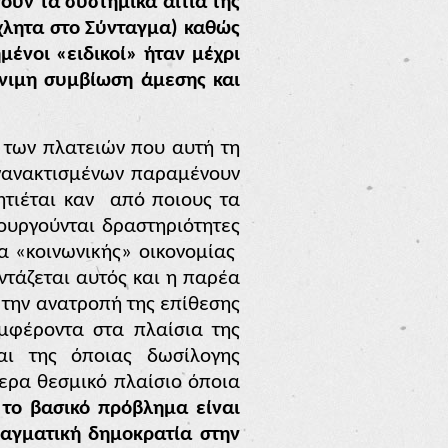
ούν τα συστημικά αίτια της
όχλητα στο Σύνταγμα) καθώς
ένοι «ειδικοί» ήταν μέχρι
όνιμη συμβίωση άμεσης και
» των πλατειών που αυτή τη
αγανακτισμένων παραμένουν
ητιέται καν
από ποιους τα
ουργούνται δραστηριότητες
ρα «κοινωνικής» οικονομίας
ντάζεται αυτός και η παρέα
 την ανατροπή της επίθεσης
υμφέροντα στα πλαίσια της
και της όποιας δωσίλογης
ερα θεσμικό πλαίσιο όποια
,
το βασικό πρόβλημα είναι
ραγματική δημοκρατία στην