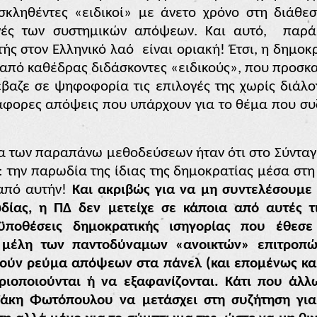
σκληθέντες «ειδικοί» με άνετο χρόνο στη διάθε
γές των συστημικών απόψεων. Και αυτό,
παρά
ής στον Ελληνικό λαό
είναι οριακή! Έτσι, η δημο
από καθέδρας διδάσκοντες «ειδικούς», που προσκα
βαζε σε ψηφοφορία τις επιλογές της χωρίς διάλο
άφορες απόψεις που υπάρχουν για το θέμα που συ
α των παραπάνω μεθοδεύσεων ήταν ότι στο Σύντα
 την παρωδία της ίδιας της δημοκρατίας μέσα στη
από αυτήν!
Και ακριβώς για να μη συντελέσουμε
δίας, η ΠΔ δεν μετείχε σε
κάποια
από αυτές τ
ϋποθέσεις δημοκρατικής ισηγορίας που έθεσε
 μέλη των παντοδύναμων «ανοικτών» επιτροπ
ατούν ρεύμα απόψεων στα πάνελ (και επομένως και
ριοποιούνται ή να εξαφανίζονται. Κάτι που
άλλ
Τάκη Φωτόπουλου να μετάσχει στη συζήτηση για