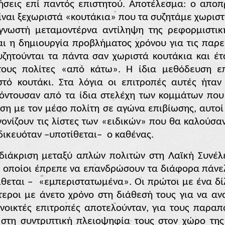
ήσεις επί παντός επιστητού. Αποτέλεσμα: ο αποπ
ναι ξεχωριστά «κουτάκια» που τα συζητάμε χωριστά
γνωστή μεταμοντέρνα αντίληψη της ρεφορμιστική
αι η δημιουργία προβλήματος χρόνου για τις παρε
υζητούνται τα πάντα σαν χωριστά κουτάκια και έ
τους πολίτες «από κάτω». Η ίδια μεθόδευση ε
τό κουτάκι. Στα λόγια οι επιτροπές αυτές ήταν
όντουσαν από τα ίδια στελέχη των κομμάτων πο
εση με τον μέσο πολίτη σε αγώνα επιβίωσης, αυτοί
νονίζουν τις λίστες των «ειδικών» που θα καλούσαν
ιδικευόταν –υποτίθεται–
ο καθένας.
διάκριση μεταξύ απλών πολιτών στη Λαϊκή Συνέλ
ι οποίοι έπρεπε να επανδρώσουν τα διάφορα πάνε
ίθεται –
«εμπεριστατωμένα». Οι πρώτοι με ένα δί
εροι με άνετο χρόνο στη διάθεσή τους για να αν
ανοικτές επιτροπές αποτελούνταν, για τους παρα
τη συντριπτική πλειοψηφία τους στον χώρο της