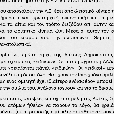
κτά διαστήματα στην Λ.Σ. και είναι ανακλητά.
υ απασχολούν την Λ.Σ. έχει αποκλειστικό κέντρο τη
ήμερα είναι πρωταρχικά οικονομική) και περι
ια τα αίτια και τον τρόπο διεξόδου απ’ αυτήν κ
κό, το φοιτητικό κίνημα κλπ. Μέσα σ’ αυτόν τον 
και του κόσμου που την πλαισιώνει. Θέματα
ανατολιστικά.
γορία ως πρώτη αρχή της Άμεσης Δημοκρατίας.
 μεταχειρίσεις «ειδικών». Σε μια πραγματική ΑΔ/
ύτε χρειάζονται πάνελ «ειδικών». Οι «ειδικοί» 
συνέλευση όπου
όλοι θα έχουν τον ίδιο χρόνο ομιλ
νώμη ενός ομιλητή έχει ιδιαίτερο ενδιαφέρον μπορε
 την ομιλία του. Ανάλογα ισχύουν και για το δικαί
εται στις απόψεις και όχι στα μέλη της Λαϊκής Συ
000 ατόμων ήθελαν να πάρουν το λόγο, θα χρειά
ούντες (εκ περιτροπής ή με κλήρο) καθήκοντα συντο