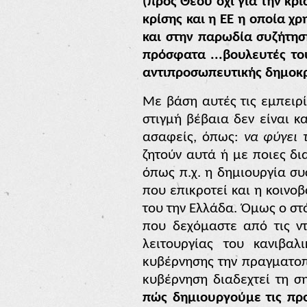
(προς Θεού όχι για την κρ
κρίσης και η ΕΕ η οποία χ
και στην παρωδία συζήτησ
πρόσφατα ...βουλευτές το
αντιπροσωπευτικής δημοκρ
Με βάση αυτές τις εμπειρί
στιγμή βέβαια δεν είναι κ
ασαφείς, όπως:
να φύγει 
ζητούν αυτά ή με ποιες δ
όπως π.χ. η δημιουργία συ
που επικροτεί και η κοινο
του την Ελλάδα. Όμως ο στ
που δεχόμαστε από τις ντ
λειτουργίας του κανιβαλ
κυβέρνησης την πραγματοπ
κυβέρνηση διαδεχτεί τη σ
πώς δημιουργούμε τις προ