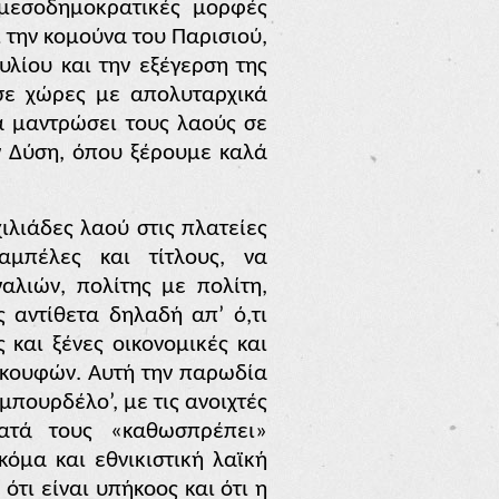
μεσοδημοκρατικές μορφές
 την κομούνα του Παρισιού,
υλίου και την εξέγερση της
 σε χώρες με απολυταρχικά
α μαντρώσει τους λαούς σε
ν Δύση, όπου ξέρουμε καλά
ιλιάδες λαού στις πλατείες
μπέλες και τίτλους,
να
αλιών, πολίτης με πολίτη,
 αντίθετα δηλαδή απ’ ό,τι
 και ξένες οικονομικές και
» κουφών. Αυτή την παρωδία
μπουρδέλο’, με τις ανοιχτές
ατά τους «καθωσπρέπει»
κόμα και εθνικιστική λαϊκή
τι είναι υπήκοος και ότι η