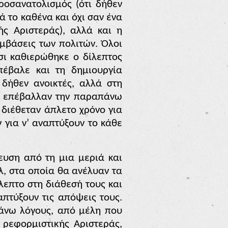
ροσανατολισμός (ότι δήθεν
 το καθένα και όχι σαν ένα
ς Αριστεράς), αλλά και η
μβάσεις των πολιτών. Όλοι
τσι καθιερώθηκε ο δίλεπτος
πέβαλε και τη δημιουργία
 δήθεν ανοικτές, αλλά στη
υ επέβαλλαν την παραπάνω
 διέθεταν άπλετο χρόνο για
 για ν’ αναπτύξουν το κάθε
ευση από τη μια μεριά και
λ, στα οποία θα ανέλυαν τα
λεπτο στη διάθεσή τους και
απτύξουν τις απόψεις τους.
πάνω λόγους, από μέλη
που
 ρεφορμιστικής Αριστεράς,